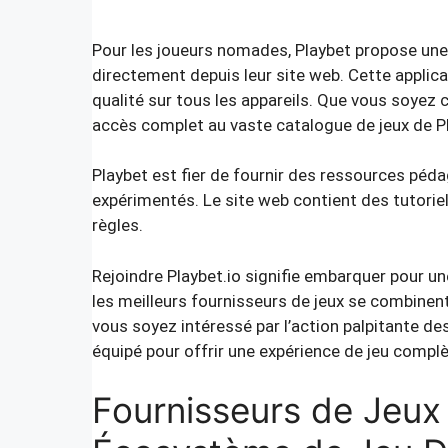
Pour les joueurs nomades, Playbet propose une 
directement depuis leur site web. Cette applica
qualité sur tous les appareils. Que vous soyez
accès complet au vaste catalogue de jeux de P
Playbet est fier de fournir des ressources péd
expérimentés. Le site web contient des tutoriels
règles.
Rejoindre Playbet.io signifie embarquer pour un
les meilleurs fournisseurs de jeux se combinent
vous soyez intéressé par l’action palpitante des
équipé pour offrir une expérience de jeu complè
Fournisseurs de Jeux