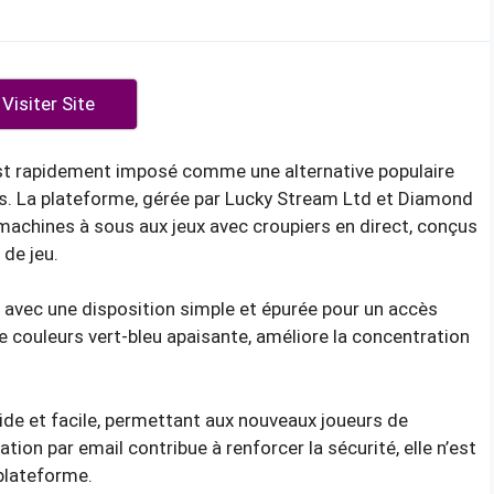
Visiter Site
est rapidement imposé comme une alternative populaire
fs. La plateforme, gérée par Lucky Stream Ltd et Diamond
 machines à sous aux jeux avec croupiers en direct, conçus
 de jeu.
, avec une disposition simple et épurée pour un accès
de couleurs vert-bleu apaisante, améliore la concentration
ide et facile, permettant aux nouveaux joueurs de
on par email contribue à renforcer la sécurité, elle n’est
 plateforme.