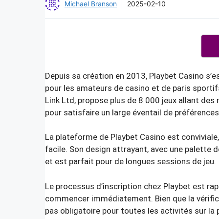
Michael Branson
2025-02-10
Depuis sa création en 2013, Playbet Casino s’
pour les amateurs de casino et de paris sporti
Link Ltd, propose plus de 8 000 jeux allant des
pour satisfaire un large éventail de préférences
La plateforme de Playbet Casino est conviviale
facile. Son design attrayant, avec une palette 
et est parfait pour de longues sessions de jeu.
Le processus d’inscription chez Playbet est rap
commencer immédiatement. Bien que la vérificati
pas obligatoire pour toutes les activités sur la