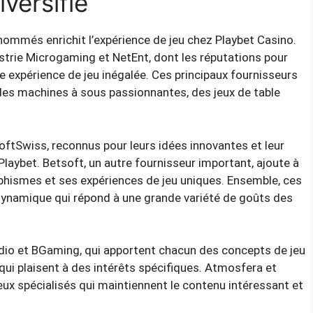
versifié
nommés enrichit l’expérience de jeu chez Playbet Casino.
dustrie Microgaming et NetEnt, dont les réputations pour
ne expérience de jeu inégalée. Ces principaux fournisseurs
des machines à sous passionnantes, des jeux de table
oftSwiss, reconnus pour leurs idées innovantes et leur
laybet. Betsoft, un autre fournisseur important, ajoute à
aphismes et ses expériences de jeu uniques. Ensemble, ces
dynamique qui répond à une grande variété de goûts des
dio et BGaming, qui apportent chacun des concepts de jeu
qui plaisent à des intérêts spécifiques. Atmosfera et
jeux spécialisés qui maintiennent le contenu intéressant et