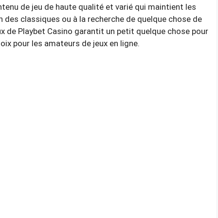
enu de jeu de haute qualité et varié qui maintient les
n des classiques ou à la recherche de quelque chose de
ux de Playbet Casino garantit un petit quelque chose pour
oix pour les amateurs de jeux en ligne.