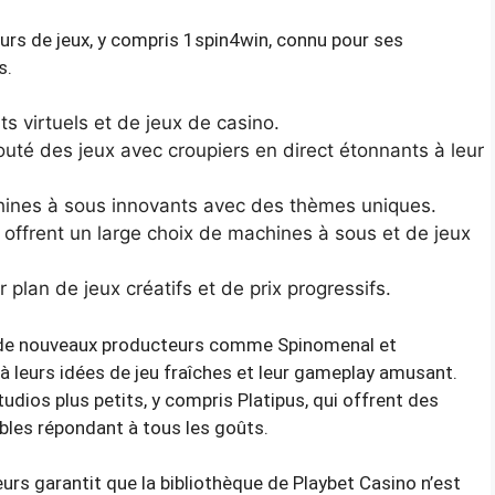
rs de jeux, y compris 1spin4win, connu pour ses
s.
 virtuels et de jeux de casino.
outé des jeux avec croupiers en direct étonnants à leur
hines à sous innovants avec des thèmes uniques.
 offrent un large choix de machines à sous et de jeux
 plan de jeux créatifs et de prix progressifs.
ux de nouveaux producteurs comme Spinomenal et
à leurs idées de jeu fraîches et leur gameplay amusant.
udios plus petits, y compris Platipus, qui offrent des
bles répondant à tous les goûts.
s garantit que la bibliothèque de Playbet Casino n’est